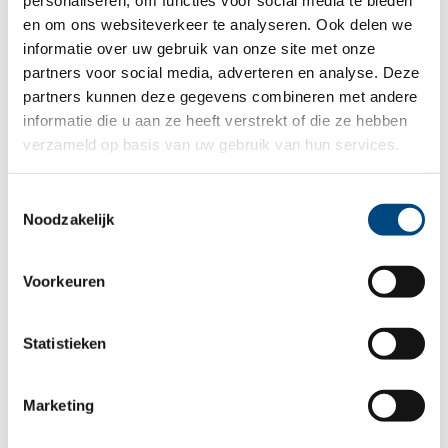
personaliseren, om functies voor social media te bieden
en om ons websiteverkeer te analyseren. Ook delen we
informatie over uw gebruik van onze site met onze
partners voor social media, adverteren en analyse. Deze
partners kunnen deze gegevens combineren met andere
informatie die u aan ze heeft verstrekt of die ze hebben
23 maart 2026
verzameld op basis van uw gebruik van hun services.
Samen bouwen aan een sterke school
voor gespecialiseerd onderwijs
Toestemmingsselectie
Noodzakelijk
Voorkeuren
Statistieken
Marketing