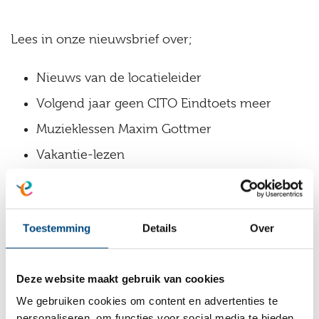
Lees in onze nieuwsbrief over;
Nieuws van de locatieleider
Volgend jaar geen CITO Eindtoets meer
Muzieklessen Maxim Gottmer
Vakantie-lezen
MR /GMR berichten
Echte vlinders in de Bieb
Toestemming
Details
Over
Schoolreisje naar Toverland
Pensioen in zicht voor Lia
Deze website maakt gebruik van cookies
Schoolkamp groepen 8
We gebruiken cookies om content en advertenties te
personaliseren, om functies voor social media te bieden