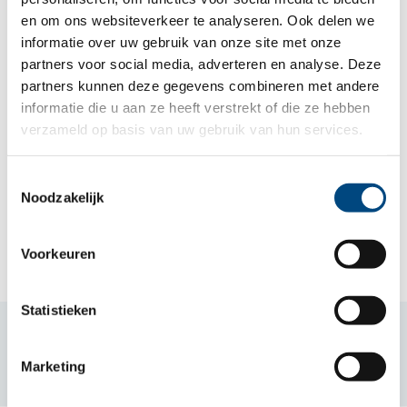
Veel leesplezier!
en om ons websiteverkeer te analyseren. Ook delen we
informatie over uw gebruik van onze site met onze
partners voor social media, adverteren en analyse. Deze
Lees de hele nieuwsbrief juli 2023 van de
partners kunnen deze gegevens combineren met andere
Berg
informatie die u aan ze heeft verstrekt of die ze hebben
verzameld op basis van uw gebruik van hun services.
Toestemmingsselectie
Meer nieuws
Noodzakelijk
Voorkeuren
Statistieken
Samen voor kind en gezin
Marketing