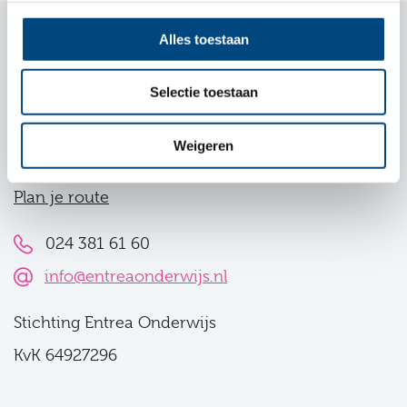
Alles toestaan
Contact
Selectie toestaan
De Berg
Hengstdal 2
Weigeren
6574 NA Ubbergen
Plan je route
024 381 61 60
info@entreaonderwijs.nl
Stichting Entrea Onderwijs
KvK 64927296