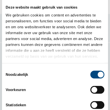
Deze website maakt gebruik van cookies
We gebruiken cookies om content en advertenties te
personaliseren, om functies voor social media te bieden
Samen voor kind en gezin
en om ons websiteverkeer te analyseren. Ook delen we
informatie over uw gebruik van onze site met onze
partners voor social media, adverteren en analyse. Deze
partners kunnen deze gegevens combineren met andere
informatie die u aan ze heeft verstrekt of die ze hebben
verzameld op basis van uw gebruik van hun services.
Contact
De Berg
Toestemmingsselectie
Noodzakelijk
Hengstdal 2
6574 NA Ubbergen
Voorkeuren
Plan je route
Statistieken
024 381 61 60