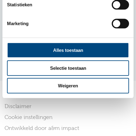
Plan je route
Statistieken
024 381 61 60
Marketing
info@entreaonderwijs.nl
Stichting Entrea Onderwijs
Alles toestaan
KvK 64927296
Selectie toestaan
Weigeren
© 2026 Entrea Lindenhout
Disclaimer
Cookie instellingen
Ontwikkeld door a&m impact